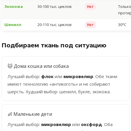
Экокожа
30-100 тыс. циклов
Тольк
Нет
проти
Шенилл
20-110 тыс. циклов
30°C
Нет
Подбираем ткань под ситуацию
🐱 Дома кошка или собака
Лучший выбор:
флок
или
микровелюр
. Обе ткани
имеют технологию «антикоготь» и не собирают
шерсть. Худший выбор: шенилл, букле, экокожа.
👶 Маленькие дети
Лучший выбор:
микровелюр
или
оксфорд
. Оба