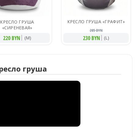
КРЕСЛО ГРУША «ГРАФИТ»
КРЕСЛО ГРУША
«СИРЕНЕВАЯ»
285 BYN
220 BYN
230 BYN
(M)
(L)
ресло груша