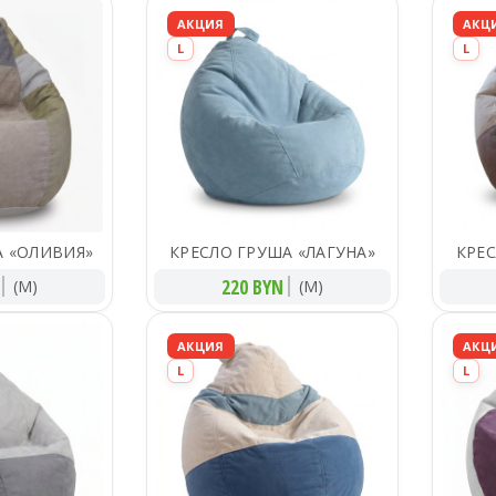
АКЦИЯ
АКЦ
L
L
А «ОЛИВИЯ»
КРЕСЛО ГРУША «ЛАГУНА»
КРЕ
220 BYN
(M)
(M)
АКЦИЯ
АКЦ
L
L