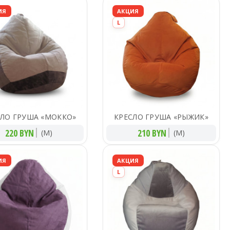
ИЯ
АКЦИЯ
L
СЛО ГРУША «МОККО»
КРЕСЛО ГРУША «РЫЖИК»
220 BYN
210 BYN
(M)
(M)
ИЯ
АКЦИЯ
L