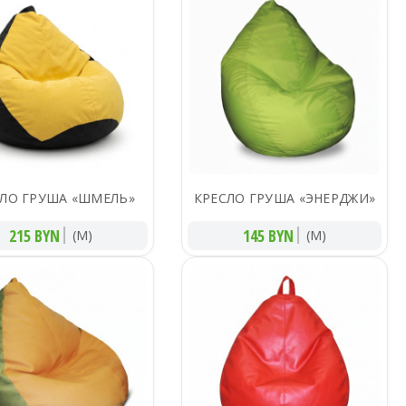
СЛО ГРУША «ШМЕЛЬ»
КРЕСЛО ГРУША «ЭНЕРДЖИ»
215 BYN
145 BYN
(M)
(M)