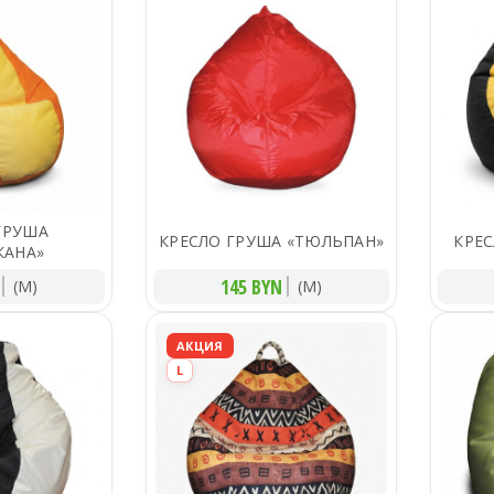
ГРУША
КРЕСЛО ГРУША «ТЮЛЬПАН»
КРЕ
КАНА»
145 BYN
(M)
(M)
АКЦИЯ
L