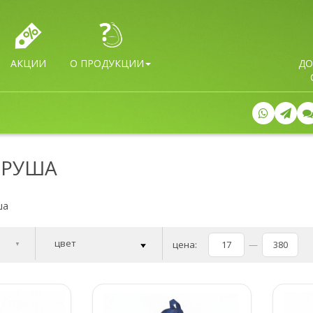
АКЦИИ
О ПРОДУКЦИИ
ДО
ГРУША
ша
цвет
цена:
—
▼