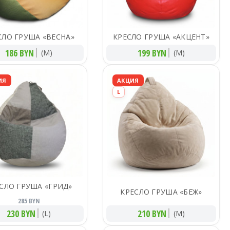
СЛО ГРУША «ВЕСНА»
КРЕСЛО ГРУША «АКЦЕНТ»
186 BYN
199 BYN
(M)
(M)
ИЯ
АКЦИЯ
L
СЛО ГРУША «ГРИД»
КРЕСЛО ГРУША «БЕЖ»
285 BYN
230 BYN
210 BYN
(L)
(M)