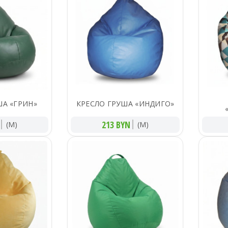
ША «ГРИН»
КРЕСЛО ГРУША «ИНДИГО»
213 BYN
(M)
(M)