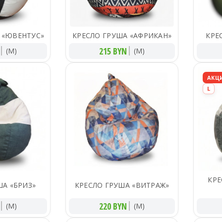
 «ЮВЕНТУС»
КРЕСЛО ГРУША «АФРИКАН»
КРЕ
215 BYN
(M)
(M)
АКЦ
L
КРЕ
ША «БРИЗ»
КРЕСЛО ГРУША «ВИТРАЖ»
220 BYN
(M)
(M)