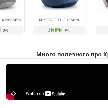
 «СИЛЬВЕР»
КРЕСЛО ГРУША «ЛАЙН»
210 BYN
(M)
(M)
Много полезного про К