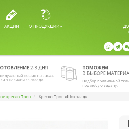
АКЦИИ
О ПРОДУКЦИИ
ДО
ГОТОВЛЕНИЕ
2-3 ДНЯ
ПОМОЖЕМ
В ВЫБОРЕ МАТЕРИ
видуальный пошив на заказ.
ли в наличии со склада.
Подбор правильной тка
под любую задачу.
ное кресло Трон
Кресло Трон «Шоколад»