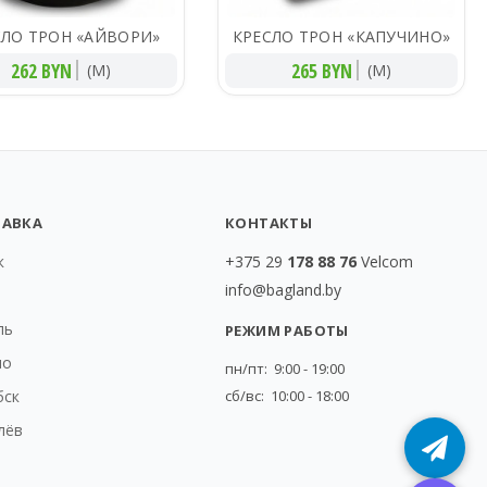
СЛО ТРОН «АЙВОРИ»
КРЕСЛО ТРОН «КАПУЧИНО»
262 BYN
265 BYN
(M)
(M)
ТАВКА
КОНТАКТЫ
к
+375 29
178 88 76
Velcom
info@bagland.by
т
ль
РЕЖИМ РАБОТЫ
но
пн/пт: 9:00 - 19:00
бск
сб/вс: 10:00 - 18:00
лёв