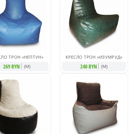
СЛО ТРОН «НЕПТУН»
КРЕСЛО ТРОН «ИЗУМРУД»
269 BYN
240 BYN
(M)
(M)