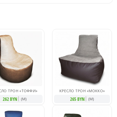
СЛО ТРОН «ТОФФИ»
КРЕСЛО ТРОН «МОККО»
262 BYN
265 BYN
(M)
(M)