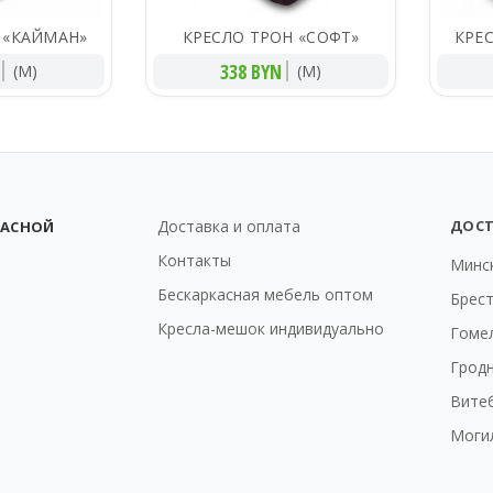
 «КАЙМАН»
КРЕСЛО ТРОН «СОФТ»
КРЕ
338 BYN
(M)
(M)
Доставка и оплата
ДОС
КАСНОЙ
Контакты
Минс
Бескаркасная мебель оптом
Брес
Кресла-мешок индивидуально
Гоме
Грод
Вите
Моги