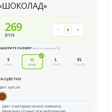
«ШОКОЛАД»
269
−
+
BYN
ВЫБЕРИТЕ РАЗМЕР:
высота x ширина СМ
80
x
60
100
x
95
105
x
100
90
x
80
РАСЦВЕТКИ:
Цвет кресла
Цвет и материал можно изменить.
Менеджер уточнит всю информацию.