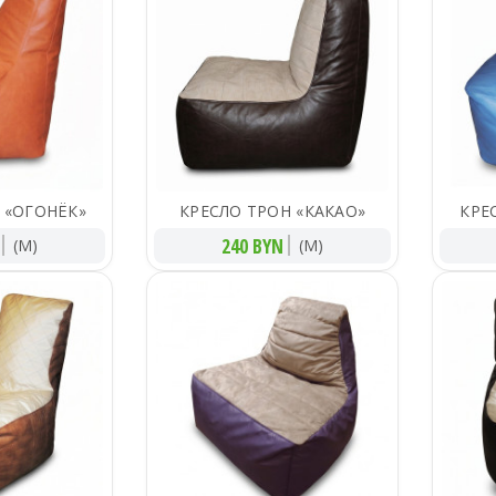
 «ОГОНЁК»
КРЕСЛО ТРОН «КАКАО»
КРЕ
240 BYN
(M)
(M)