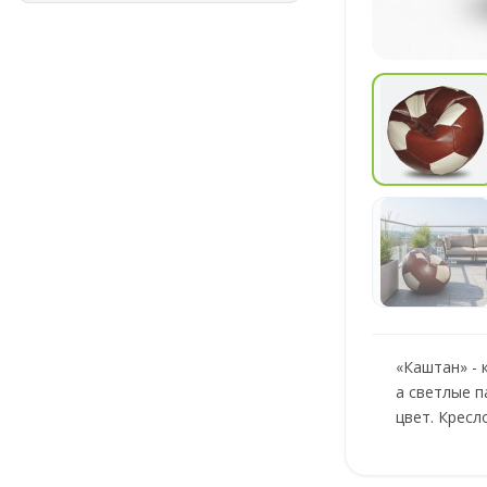
«Каштан» -
а светлые п
цвет. Кресл