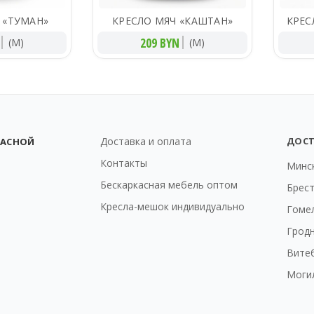
 «ТУМАН»
КРЕСЛО МЯЧ «КАШТАН»
КРЕС
209 BYN
(M)
(M)
Доставка и оплата
ДОС
КАСНОЙ
Контакты
Минс
Бескаркасная мебель оптом
Брес
Кресла-мешок индивидуально
Гоме
Грод
Вите
Моги