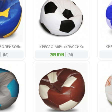
«ВОЛЕЙБОЛ»
КРЕСЛО МЯЧ «КЛАССИК»
КР
209 BYN
(M)
(M)