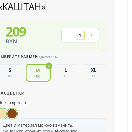
«КАШТАН»
209
−
+
BYN
ВЫБЕРИТЕ РАЗМЕР:
диаметр СМ
80
110
120
100
РАСЦВЕТКИ:
Цвета кресла
Цвет и материал можно изменить.
Менеджер уточнит всю информацию.