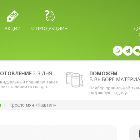
АКЦИИ
О ПРОДУКЦИИ
ДО
ГОТОВЛЕНИЕ
2-3 ДНЯ
ПОМОЖЕМ
В ВЫБОРЕ МАТЕРИ
видуальный пошив на заказ.
ли в наличии со склада.
Подбор правильной тка
под любую задачу.
ч
Кресло мяч «Каштан»