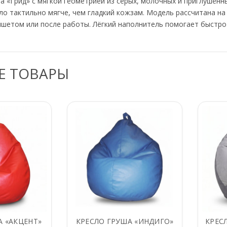
а «Грид» с мягкой геометрией из серых, молочных и приглушённ
ло тактильно мягче, чем гладкий кожзам. Модель рассчитана на
ншетом или после работы. Лёгкий наполнитель помогает быстро
Е ТОВАРЫ
А «АКЦЕНТ»
КРЕСЛО ГРУША «ИНДИГО»
КРЕС