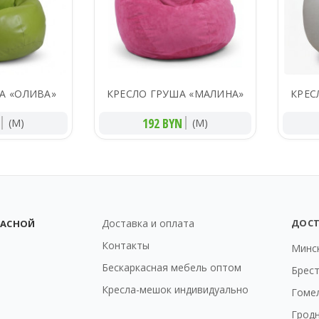
А «ОЛИВА»
КРЕСЛО ГРУША «МАЛИНА»
КРЕС
192 BYN
(M)
(M)
Доставка и оплата
ДОС
КАСНОЙ
Контакты
Минс
Бескаркасная мебель оптом
Брес
Кресла-мешок индивидуально
Гоме
Грод