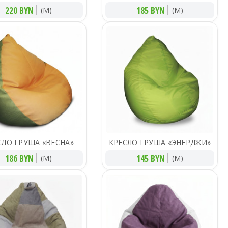
220 BYN
185 BYN
(M)
(M)
СЛО ГРУША «ВЕСНА»
КРЕСЛО ГРУША «ЭНЕРДЖИ»
186 BYN
145 BYN
(M)
(M)