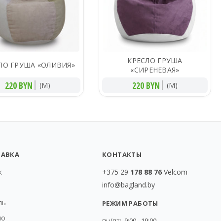
КРЕСЛО ГРУША
ЛО ГРУША «ОЛИВИЯ»
«СИРЕНЕВАЯ»
220 BYN
220 BYN
(M)
(M)
ТАВКА
КОНТАКТЫ
к
+375 29
178 88 76
Velcom
info@bagland.by
т
ль
РЕЖИМ РАБОТЫ
но
пн/пт: 9:00 - 19:00