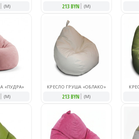
213 BYN
(M)
(M)
А «ПУДРА»
КРЕСЛО ГРУША «ОБЛАКО»
КРЕ
213 BYN
(M)
(M)