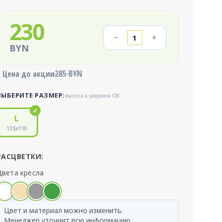
230
−
+
BYN
285 BYN
Цена до акции
ВЫБЕРИТЕ РАЗМЕР:
высота x ширина СМ
135
x
110
РАСЦВЕТКИ:
Цвета кресла
Цвет и материал можно изменить.
Менеджер уточнит всю информацию.