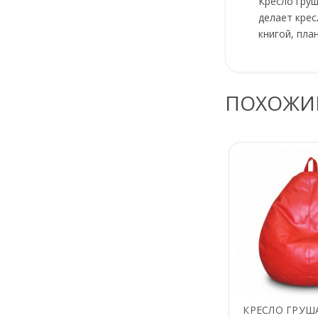
Кресло груш
делает крес
книгой, пла
ПОХОЖИ
КРЕСЛО ГРУШ