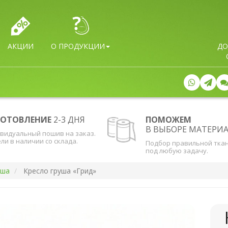
АКЦИИ
О ПРОДУКЦИИ
ДО
ГОТОВЛЕНИЕ
2-3 ДНЯ
ПОМОЖЕМ
В ВЫБОРЕ МАТЕРИ
видуальный пошив на заказ.
ли в наличии со склада.
Подбор правильной тка
под любую задачу.
уша
Кресло груша «Грид»