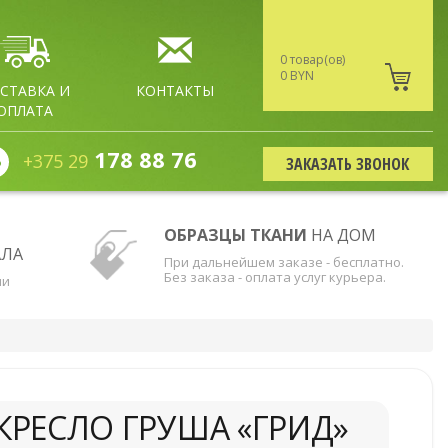
0 товар(ов)
0 BYN
СТАВКА И
КОНТАКТЫ
ОПЛАТА
178 88 76
+375 29
ЗАКАЗАТЬ ЗВОНОК
ОБРАЗЦЫ ТКАНИ
НА ДОМ
АЛА
При дальнейшем заказе - бесплатно.
Без заказа - оплата услуг курьера.
ни
КРЕСЛО ГРУША «ГРИД»