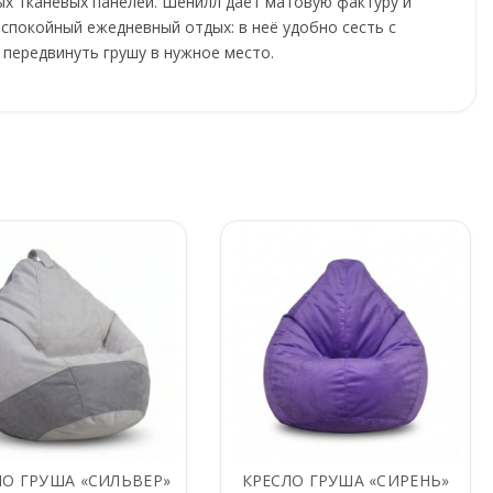
ых тканевых панелей. Шенилл даёт матовую фактуру и
 спокойный ежедневный отдых: в неё удобно сесть с
 передвинуть грушу в нужное место.
ЛО ГРУША «СИЛЬВЕР»
КРЕСЛО ГРУША «СИРЕНЬ»