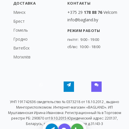
ДОСТАВКА
КОНТАКТЫ
Минск
+375 29
178 88 76
Velcom
info@bagland.by
Брест
Гомель
РЕЖИМ РАБОТЫ
Гродно
пн/пт: 9:00 - 19:00
сб/вс: 10:00 - 18:00
Витебск
Могилёв
УНП 191742636 свидетельство № 0373218 от 18.10.2012 , выдано
Мингорисполкомом. Интернет-магазин «BAGLAND». ИП
Муштавинская Ирина Ивановна: Регистрационный № в Торговом
реестре РБ: 290870 от19.10.2015 Юридический адрес: 220137,
Беларусь, г. Минск, ул. Байкальская д.31/43-3